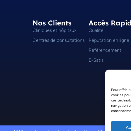
Nos Clients
Accès Rapi
Cliniques et hôpitaux
Qualité
Centres de consultations
Réputation en ligne
Référencement
E-Satis
Pour offrir 
cookies pour
ces technol
navigation o
consentement
Ac