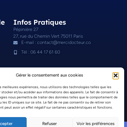
de
Infos Pratiques
Pépinière 27
27, rue du Chemin Vert 75011 Paris
E-mail : contact@mercidocteur.co
Tél : 06 44 17 61 60
Gérer le consentement aux cookies
les meilleures expériences, nous utilisons des technologies telles que les
 stocker et/ou accéder aux informations des appareils. Le fait de consentir à
ogies nous permettra de traiter des données telles que le comportement de
u les ID uniques sur ce site. Le fait de ne pas consentir ou de retirer son
 peut avoir un effet négatif sur certaines caractéristiques et fonctions.
cepter
Refuser
Voir les préférences