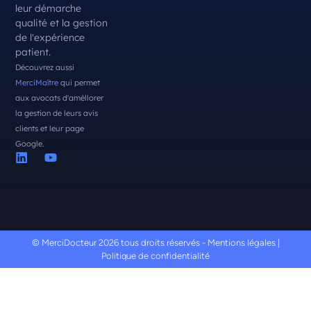
leur démarche
qualité et la gestion
de l'expérience
patient.
Découvrez aussi
MerciMaître
qui permet
aux avocats d'améllorer
la gestion de leurs avis
clients et leur page
Google.
© MerciDocteur 2026 tous droits réservés -
Mentions légales
|
Politique de confidentialité