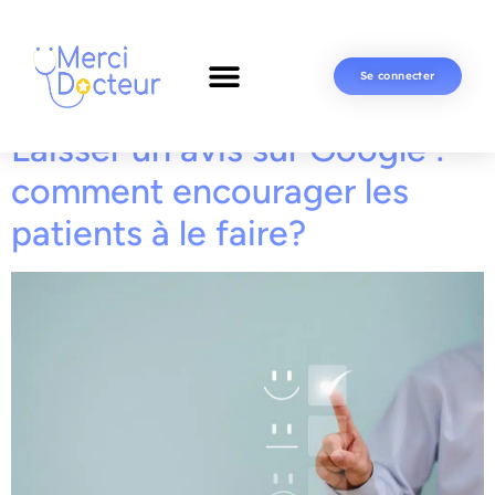
Se connecter
Laisser un avis sur Google :
comment encourager les
patients à le faire?