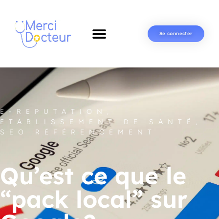
Se connecter
E-REPUTATION
,
ETABLISSEMENT DE SANTÉ
,
SEO RÉFÉRENCEMENT
Qu’est ce que le
“pack local” sur