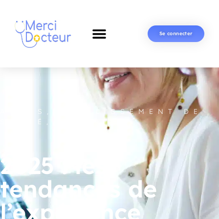
Se connecter
ACTUS
,
ETABLISSEMENT DE
SANTÉ
,
QUALITÉ
2025 : les
tendances de
l’expérience