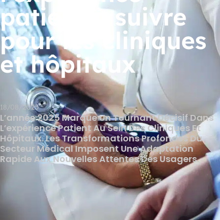
patient à suivre
pour les cliniques
et hôpitaux
18/08/2025
L’année 2025 Marque Un Tournant Décisif Dans
L’expérience Patient Au Sein Des Cliniques Et
Hôpitaux. Les Transformations Profondes Du
Secteur Médical Imposent Une Adaptation
Rapide Aux Nouvelles Attentes Des Usagers.