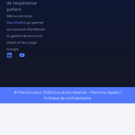
de l'expérience
patient.
Découvrez aussi
MerciMaître
qui permet
aux avocats d'améllorer
la gestion de leurs avis
clients et leur page
Google.
© MerciDocteur 2026 tous droits réservés -
Mentions légales
|
Politique de confidentialité