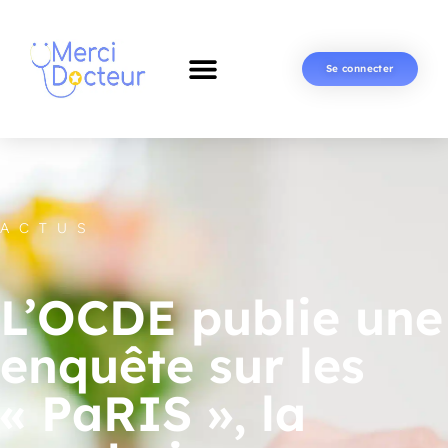
Se connecter
ACTUS
L’OCDE publie une
enquête sur les
« PaRIS », la