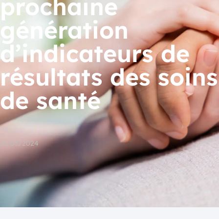
prochaine
génération
d’indicateurs de
résultats des soins
de santé
21/03/2024