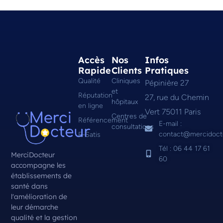
Accès
Nos
Infos
Rapide
Clients
Pratiques
Qualité
Cliniques
Pépinière 27
et
Réputation
27, rue du Chemin
hôpitaux
en ligne
Vert 75011 Paris
Centres de
Référencement
E-mail :
consultations
contact@mercidoct
E-Satis
Tél : 06 44 17 61
MerciDocteur
60
accompagne les
établissements de
santé dans
l'amélioration de
leur démarche
qualité et la gestion