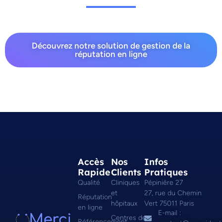
Découvrez notre solution de gestion de la
réputation en ligne
Accès
Nos
Infos
Rapide
Clients
Pratiques
Qualité
Cliniques
Pépinière 27
et
27, rue du Chemin
Réputation
hôpitaux
Vert 75011 Paris
en ligne
E-mail :
Centres de
Référencement