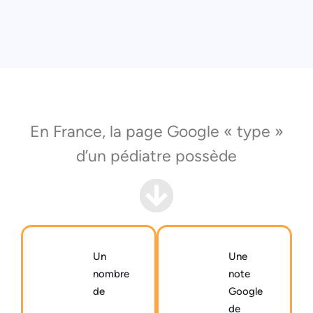
En France, la page Google « type »
d’un pédiatre possède
Un
Une
nombre
note
de
Google
de