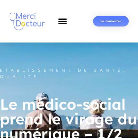
Se connecter
ETABLISSEMENT DE SANTÉ
,
QUALITÉ
Le médico-social
prend le virage du
numérique – 1/2