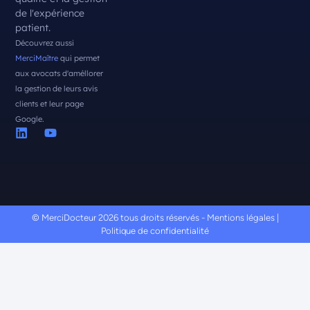
de l'expérience
patient.
Découvrez aussi
MerciMaître
qui permet
aux avocats d'améllorer
la gestion de leurs avis
clients et leur page
Google.
© MerciDocteur 2026 tous droits réservés -
Mentions légales
|
Politique de confidentialité