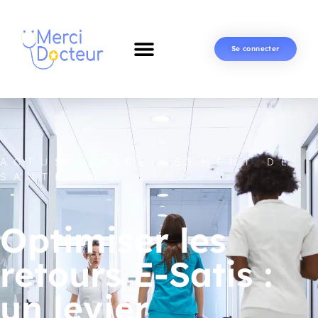
Se connecter
ACTUS
,
ETABLISSEMENT DE
SANTÉ
Optimiser les
retours E-Satis :
un levier