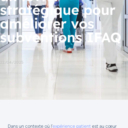
stratégique pour
améliorer vos
subventions IFAQ
22/04/2025
Dans un contexte où l’
expérience patient
est au cœur