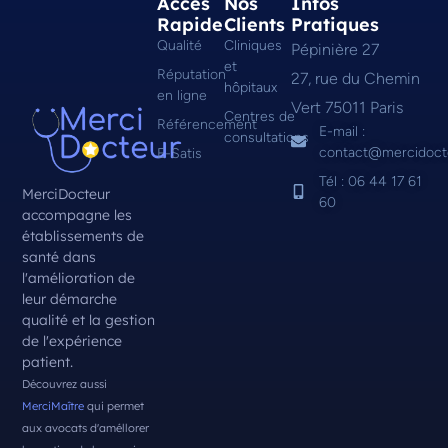
Accès
Nos
Infos
Rapide
Clients
Pratiques
Qualité
Cliniques
Pépinière 27
et
Réputation
27, rue du Chemin
hôpitaux
en ligne
Vert 75011 Paris
Centres de
Référencement
E-mail :
consultations
contact@mercidoct
E-Satis
Tél : 06 44 17 61
MerciDocteur
60
accompagne les
établissements de
santé dans
l'amélioration de
leur démarche
qualité et la gestion
de l'expérience
patient.
Découvrez aussi
MerciMaître
qui permet
aux avocats d'améllorer