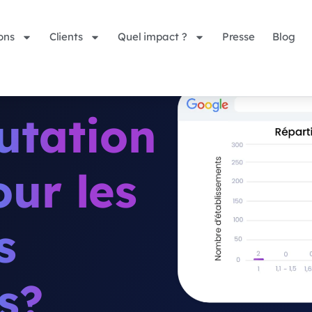
ons
Clients
Quel impact ?
Presse
Blog
utation
our les
s
s?