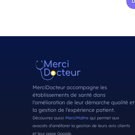
D
MerciDocteur accompagne les
établissements de santé dans
l'amélioration de leur démarche qualité et
la gestion de l'expérience patient.
Découvrez aussi
MerciMaître
qui permet aux
avocats d'améllorer la gestion de leurs avis clients
et leur page Google.