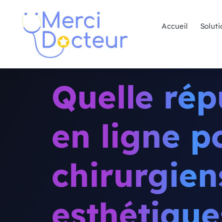
Accueil
Soluti
Quelle rép
en ligne p
chirurgien
esthétique