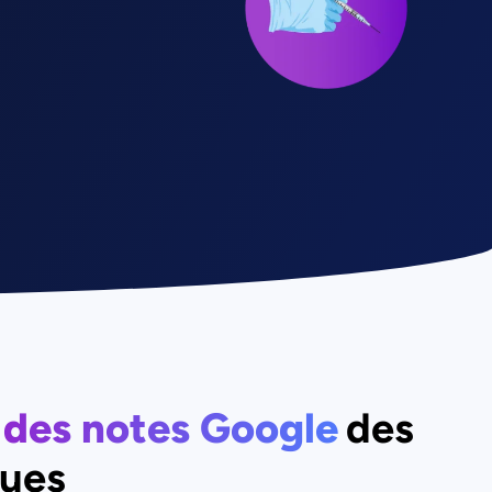
n
des notes Google
des
ues